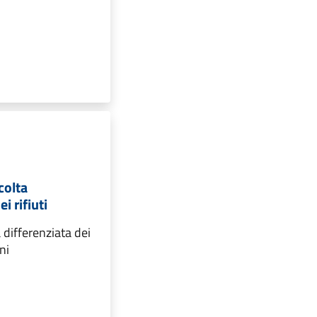
colta
i rifiuti
 differenziata dei
ani