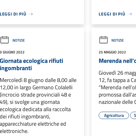
LEGGI DI PIÙ
LEGGI DI PIÙ
NOTIZIE
NOTIZIE
3 GIUGNO 2022
25 MAGGIO 2022
Giornata ecologica rifiuti
Merenda nell’o
ingombranti
Giovedì 26 maggi
Mercoledì 8 giugno dalle 8,00 alle
12, fa tappa a Ca
12,00 in largo Germano Colalelli
“Merenda nell’oli
(incrocio strade provinciali 48 e
promossa dall’a
49), si svolge una giornata
nazionale delle C
ecologica dedicata alla raccolta
Agricoltura
S
dei rifiuti ingombranti,
apparecchiature elettriche ed
elettroniche.