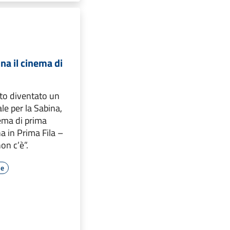
na il cinema di
o diventato un
le per la Sabina,
nema di prima
na in Prima Fila –
on c’è”.
le