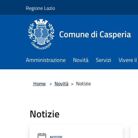
Salta al contenuto principale
Regione Lazio
Comune di Casperia
Amministrazione
Novità
Servizi
Vivere 
Home
>
Novità
>
Notizie
Notizie
NOTIZIE