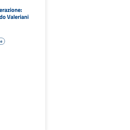
berazione:
do Valeriani
le