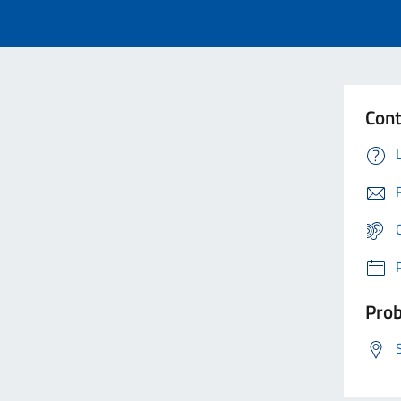
Cont
Prob