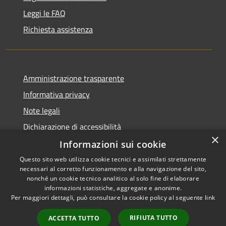
Leggi le FAQ
Richiesta assistenza
Amministrazione trasparente
Informativa privacy
Note legali
Dichiarazione di accessibilità
×
Informazioni sui cookie
Questo sito web utilizza cookie tecnici e assimilati strettamente
necessari al corretto funzionamento e alla navigazione del sito,
RSS
Copyright © 2026 • Comune di
nonché un cookie tecnico analitico al solo fine di elaborare
Accessibilità
informazioni statistiche, aggregate e anonime.
Casperia • Powered by
Per maggiori dettagli, può consultare la cookie policy al seguente
link
Privacy
Municipium
Accesso
•
Cookie
redazione
RIFIUTA TUTTO
ACCETTA TUTTO
Mappa del sito