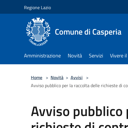
Salta al contenuto principale
Regione Lazio
Comune di Casperia
Amministrazione
Novità
Servizi
Vivere 
Home
>
Novità
>
Avvisi
>
Avviso pubblico per la raccolta delle richieste di 
Avviso pubblico p
richieste di con