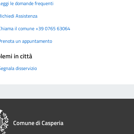
Leggi le domande frequenti
Richiedi Assistenza
Chiama il comune +39 0765 63064
Prenota un appuntamento
lemi in città
Segnala disservizio
Comune di Casperia