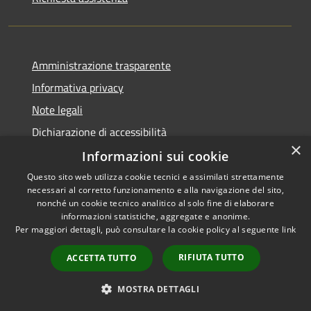
Amministrazione trasparente
Informativa privacy
Note legali
Dichiarazione di accessibilità
×
Informazioni sui cookie
Questo sito web utilizza cookie tecnici e assimilati strettamente
necessari al corretto funzionamento e alla navigazione del sito,
RSS
Copyright © 2026 • Comune di
nonché un cookie tecnico analitico al solo fine di elaborare
Accessibilità
informazioni statistiche, aggregate e anonime.
Casperia • Powered by
Per maggiori dettagli, può consultare la cookie policy al seguente
link
Privacy
Municipium
Accesso
•
Cookie
redazione
RIFIUTA TUTTO
ACCETTA TUTTO
Mappa del sito
Hypersic
MOSTRA DETTAGLI