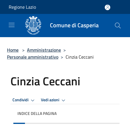
Salta al contenuto principale
Regione Lazio
Comune di Casperia
Home
>
Amministrazione
>
Personale amministrativo
>
Cinzia Ceccani
Cinzia Ceccani
Condividi
Vedi azioni
INDICE DELLA PAGINA