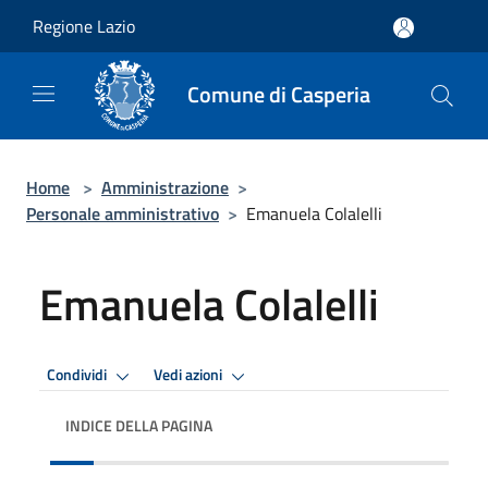
Salta al contenuto principale
Regione Lazio
Comune di Casperia
Home
>
Amministrazione
>
Personale amministrativo
>
Emanuela Colalelli
Emanuela Colalelli
Condividi
Vedi azioni
INDICE DELLA PAGINA