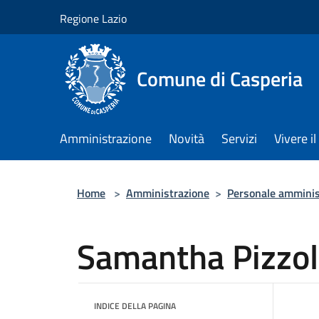
Salta al contenuto principale
Regione Lazio
Comune di Casperia
Amministrazione
Novità
Servizi
Vivere 
Home
>
Amministrazione
>
Personale amminis
Samantha Pizzol
INDICE DELLA PAGINA