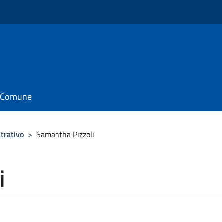
il Comune
trativo
>
Samantha Pizzoli
i