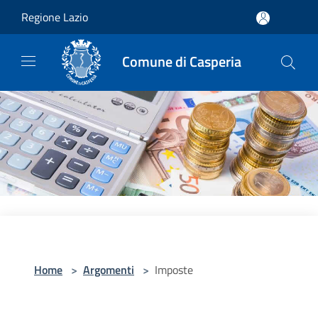
Salta al contenuto principale
Regione Lazio
Comune di Casperia
Home
>
Argomenti
>
Imposte