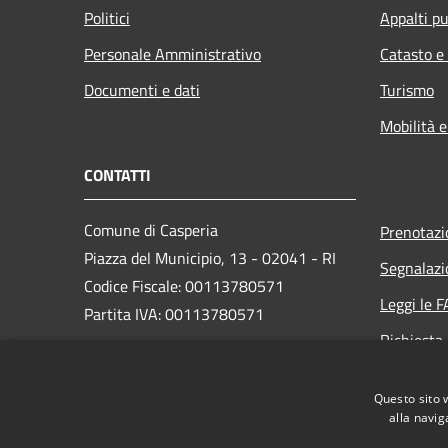
Politici
Appalti pu
Personale Amministrativo
Catasto e
Documenti e dati
Turismo
Mobilità e
CONTATTI
Comune di Casperia
Prenotaz
Piazza del Municipio, 13 - 02041 - RI
Segnalazi
Codice Fiscale: 00113780571
Leggi le 
Partita IVA: 00113780571
Richiesta
PEC: comune.casperia.ri@legalmail.it
Questo sito 
Centralino Unico: +39 0765 63064
alla navig