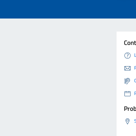
Cont
Prob