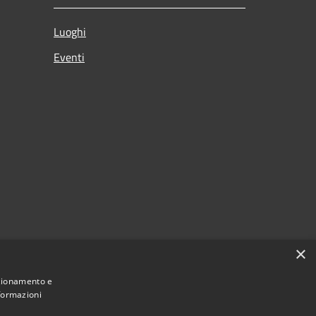
Luoghi
Eventi
×
nzionamento e
nformazioni