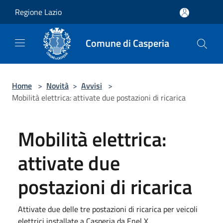
Salta al contenuto principale
Regione Lazio
Comune di Casperia
Home
>
Novità
>
Avvisi
>
Mobilità elettrica: attivate due postazioni di ricarica
Mobilità elettrica:
attivate due
postazioni di ricarica
Attivate due delle tre postazioni di ricarica per veicoli
elettrici installate a Casperia da Enel X