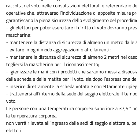
raccolta del voto nelle consultazioni elettorali e referendarie d
operative che, attraverso l’individuazione di apposite misure pr
garantiscano la piena sicurezza dello svolgimento del procedimen
- gli elettori per poter esercitare il diritto di voto dovranno pre
mascherina:
- mantenere la distanza di sicurezza di almeno un metro dalle 
- evitare in ogni modo aggregazioni o affollamenti;
- mantenere la distanza di sicurezza di almeno 2 metri nel caso 
togliersi la mascherina per il riconoscimento;
- igienizzare le mani con i prodotti che saranno messi a disposizi
della scheda e della matita per il voto, sia dopo l’espressione de
- inserire direttamente la scheda votata e correttamente ripiega
- trattenersi all’interno della sede del seggio elettorale il temp
voto.
Le persone con una temperatura corporea superiore a 37,5° non 
la temperatura corporea
non verrà rilevata all’ingresso delle sedi di seggio elettorale, p
elettori.