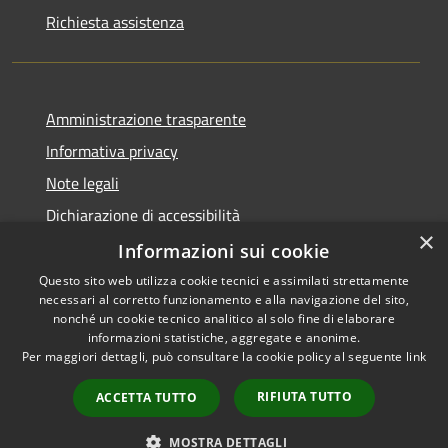
Richiesta assistenza
Amministrazione trasparente
Informativa privacy
Note legali
Dichiarazione di accessibilità
×
Informazioni sui cookie
Questo sito web utilizza cookie tecnici e assimilati strettamente
necessari al corretto funzionamento e alla navigazione del sito,
RSS
Copyright © 2026 • Comune di
nonché un cookie tecnico analitico al solo fine di elaborare
Accessibilità
informazioni statistiche, aggregate e anonime.
Casperia • Powered by
Per maggiori dettagli, può consultare la cookie policy al seguente
link
Privacy
Municipium
Accesso
•
Cookie
redazione
RIFIUTA TUTTO
ACCETTA TUTTO
Mappa del sito
Hypersic
MOSTRA DETTAGLI