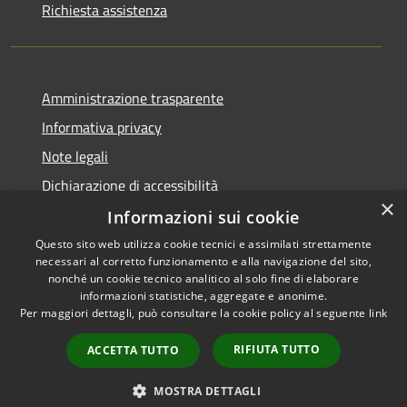
Richiesta assistenza
Amministrazione trasparente
Informativa privacy
Note legali
Dichiarazione di accessibilità
×
Informazioni sui cookie
Questo sito web utilizza cookie tecnici e assimilati strettamente
necessari al corretto funzionamento e alla navigazione del sito,
RSS
Copyright © 2026 • Comune di
nonché un cookie tecnico analitico al solo fine di elaborare
Accessibilità
informazioni statistiche, aggregate e anonime.
Casperia • Powered by
Per maggiori dettagli, può consultare la cookie policy al seguente
link
Privacy
Municipium
Accesso
•
Cookie
redazione
RIFIUTA TUTTO
ACCETTA TUTTO
Mappa del sito
Hypersic
MOSTRA DETTAGLI