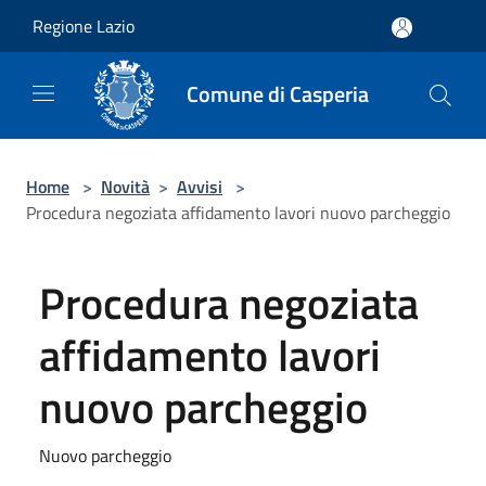
Salta al contenuto principale
Regione Lazio
Comune di Casperia
Home
>
Novità
>
Avvisi
>
Procedura negoziata affidamento lavori nuovo parcheggio
Procedura negoziata
affidamento lavori
nuovo parcheggio
Nuovo parcheggio