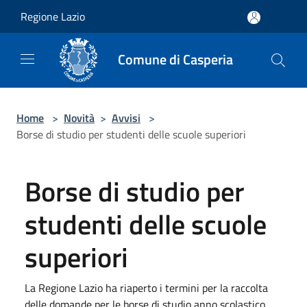
Salta al contenuto principale
Regione Lazio
Comune di Casperia
Home
>
Novità
>
Avvisi
>
Borse di studio per studenti delle scuole superiori
Borse di studio per
studenti delle scuole
superiori
La Regione Lazio ha riaperto i termini per la raccolta
delle domande per le borse di studio anno scolastico