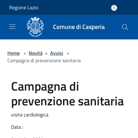
Salta al contenuto principale
Regione Lazio
Comune di Casperia
Home
>
Novità
>
Avvisi
>
Campagna di prevenzione sanitaria
Campagna di
prevenzione sanitaria
visita cardiologica
Data :