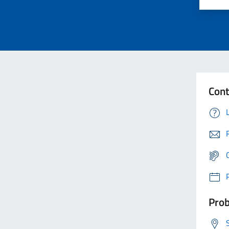
Cont
Prob