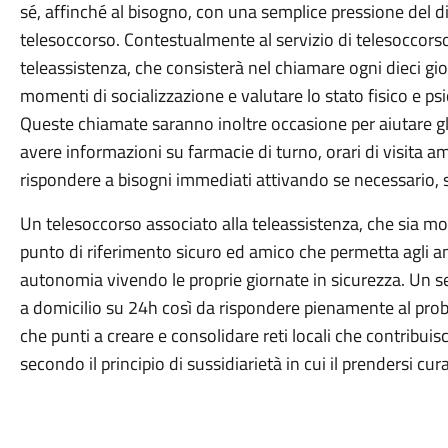
sé, affinché al bisogno, con una semplice pressione del dit
telesoccorso. Contestualmente al servizio di telesoccorso 
teleassistenza, che consisterà nel chiamare ogni dieci gior
momenti di socializzazione e valutare lo stato fisico e ps
Queste chiamate saranno inoltre occasione per aiutare gli
avere informazioni su farmacie di turno, orari di visita a
rispondere a bisogni immediati attivando se necessario, s
Un telesoccorso associato alla teleassistenza, che sia mol
punto di riferimento sicuro ed amico che permetta agli a
autonomia vivendo le proprie giornate in sicurezza. Un se
a domicilio su 24h così da rispondere pienamente al probl
che punti a creare e consolidare reti locali che contribuisc
secondo il principio di sussidiarietà in cui il prendersi c