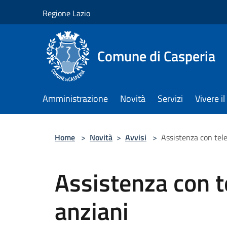
Salta al contenuto principale
Regione Lazio
Comune di Casperia
Amministrazione
Novità
Servizi
Vivere 
Home
>
Novità
>
Avvisi
>
Assistenza con tele
Assistenza con t
anziani