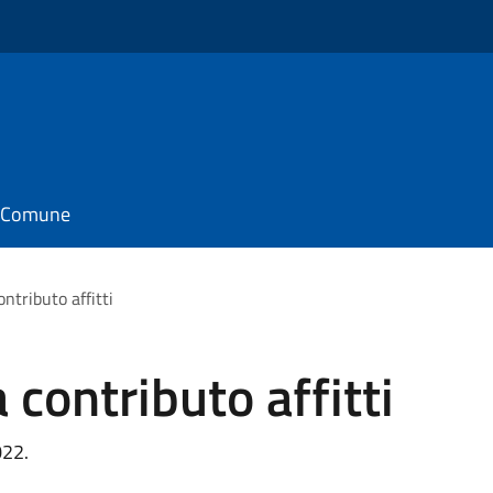
il Comune
ntributo affitti
 contributo affitti
022.