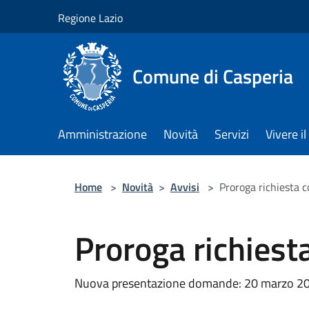
Salta al contenuto principale
Regione Lazio
Comune di Casperia
Amministrazione
Novità
Servizi
Vivere 
Home
>
Novità
>
Avvisi
>
Proroga richiesta co
Proroga richiesta
Nuova presentazione domande: 20 marzo 2