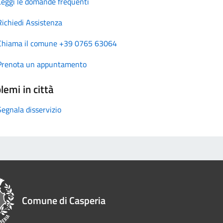
Leggi le domande frequenti
Richiedi Assistenza
Chiama il comune +39 0765 63064
Prenota un appuntamento
lemi in città
Segnala disservizio
Comune di Casperia