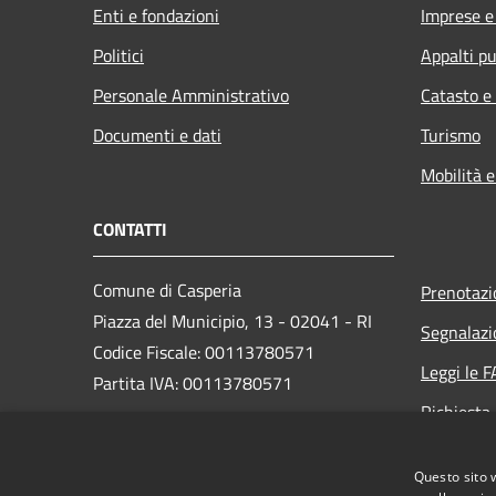
Enti e fondazioni
Imprese 
Politici
Appalti pu
Personale Amministrativo
Catasto e
Documenti e dati
Turismo
Mobilità e
CONTATTI
Comune di Casperia
Prenotaz
Piazza del Municipio, 13 - 02041 - RI
Segnalazi
Codice Fiscale: 00113780571
Leggi le 
Partita IVA: 00113780571
Richiesta
PEC: comune.casperia.ri@legalmail.it
Questo sito 
Centralino Unico: +39 0765 63064