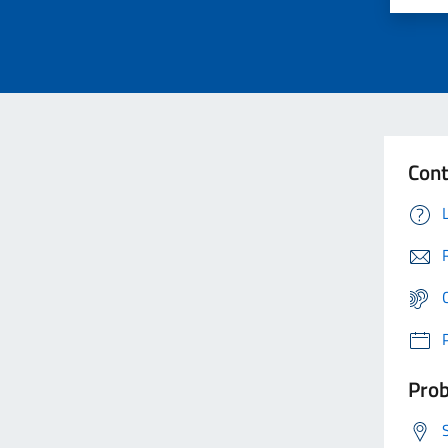
Cont
Prob