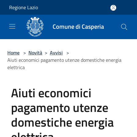
Salta al contenuto principale
Regione Lazio
Comune di Casperia
Home
>
Novità
>
Avvisi
>
Aiuti economici pagamento utenze domestiche energia
elettrica
Aiuti economici
pagamento utenze
domestiche energia
elettrica