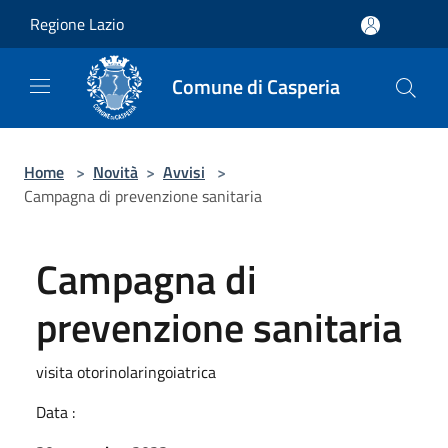
Salta al contenuto principale
Regione Lazio
Comune di Casperia
Home
>
Novità
>
Avvisi
>
Campagna di prevenzione sanitaria
Campagna di
prevenzione sanitaria
visita otorinolaringoiatrica
Data :