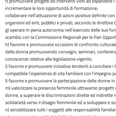
f) promuovere progetti ed interventi volti ad espandere l
incrementare le loro opportunità di formazione;
collaborare nell’attuazione di azioni positive definite co
organismi ed enti, pubblici e privati, secondo le direttive 
g) operare in piena autonomia nell’esercizio delle sue fun
scambio con la Commissione Regionali per le Pari Opportu
h) favorire e promuovere occasioni di confronto cultural
della donna promuovendo convegni, seminari, conferenze
conoscenze relative alla legislazione vigente;
i) favorire e promuovere iniziative tendenti a conciliare i
compatibile l’esperienza di vita familiare con l’impegno p
l) favorire e promuovere la partecipazione delle donne in tu
m) valorizzare la presenza femminile attraverso progetti 
donne, a superare le discriminazioni dirette ed indirette 
solidarietà verso il disagio femminile ed a sviluppare e sos
n) sensibilizzare tutti i soggetti alle responsabilità familiar