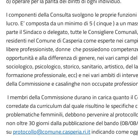
o) operare per la parità dei diritti di ogni individuo.
I componenti della Consulta svolgono le proprie funzioni a 
lucro. E’ composta da un minimo di 5 ( cinque ) a un mass
parte il Sindaco o delegato, tutte le Consigliere Comunali
residenti nel Comune di Casperia come esperte nei campi d
libere professioniste, donne che possiedono competenze 
opportunità e alla differenza di genere, nei vari campi del
sociologico, psicologico, storico, sanitario, artistico, del 
formazione professionale, ecc) e nei vari ambiti di interve
della Commissione e casalinghe non occupate professio
I membri della Commissione durano in carica quanto il 
corredate da curriculum dal quale risultino le specifiche
problematiche femminili, debbono pervenire al protocollo
non oltre 30 giorni dalla pubblicazione del bando (08/0
su
protocollo@comune.casperia.ri.it
indicando come ogge