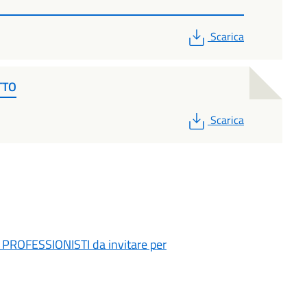
PDF
Scarica
TTO
PDF
Scarica
di PROFESSIONISTI da invitare per