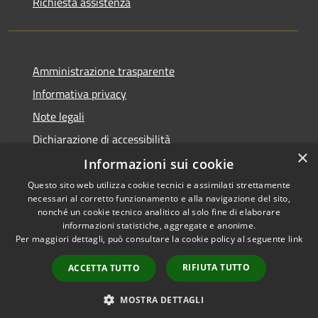
Richiesta assistenza
Amministrazione trasparente
Informativa privacy
Note legali
Dichiarazione di accessibilità
×
Informazioni sui cookie
Questo sito web utilizza cookie tecnici e assimilati strettamente
necessari al corretto funzionamento e alla navigazione del sito,
RSS
Copyright © 2026 • Comune di
nonché un cookie tecnico analitico al solo fine di elaborare
Accessibilità
informazioni statistiche, aggregate e anonime.
Casperia • Powered by
Per maggiori dettagli, può consultare la cookie policy al seguente
link
Privacy
Municipium
Accesso
•
Cookie
redazione
RIFIUTA TUTTO
ACCETTA TUTTO
Mappa del sito
Hypersic
MOSTRA DETTAGLI