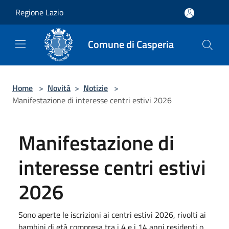
Salta al contenuto principale
Regione Lazio
Comune di Casperia
Home
>
Novità
>
Notizie
>
Manifestazione di interesse centri estivi 2026
Manifestazione di
interesse centri estivi
2026
Sono aperte le iscrizioni ai centri estivi 2026, rivolti ai
bambini di età compresa tra i 4 e i 14 anni residenti o