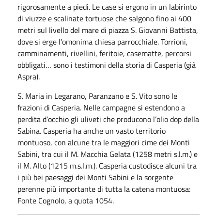
rigorosamente a piedi. Le case si ergono in un labirinto
di viuzze e scalinate tortuose che salgono fino ai 400
metri sul livello del mare di piazza S. Giovanni Battista,
dove si erge l’omonima chiesa parrocchiale. Torrioni,
camminamenti, rivellini, feritoie, casematte, percorsi
obbligati… sono i testimoni della storia di Casperia (già
Aspra).
S. Maria in Legarano, Paranzano e S. Vito sono le
frazioni di Casperia. Nelle campagne si estendono a
perdita d’occhio gli uliveti che producono l’olio dop della
Sabina. Casperia ha anche un vasto territorio
montuoso, con alcune tra le maggiori cime dei Monti
Sabini, tra cui il M. Macchia Gelata (1258 metri s.l.m.) e
il M. Alto (1215 m.s.l.m.). Casperia custodisce alcuni tra
i più bei paesaggi dei Monti Sabini e la sorgente
perenne più importante di tutta la catena montuosa:
Fonte Cognolo, a quota 1054.